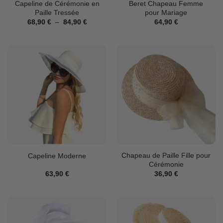
Capeline de Cérémonie en
Beret Chapeau Femme
Paille Tressée
pour Mariage
Plage
68,90
€
–
84,90
€
64,90
€
de
prix :
68,90 €
à
84,90 €
Chapeau de Paille Fille pour
Capeline Moderne
Cérémonie
63,90
€
36,90
€