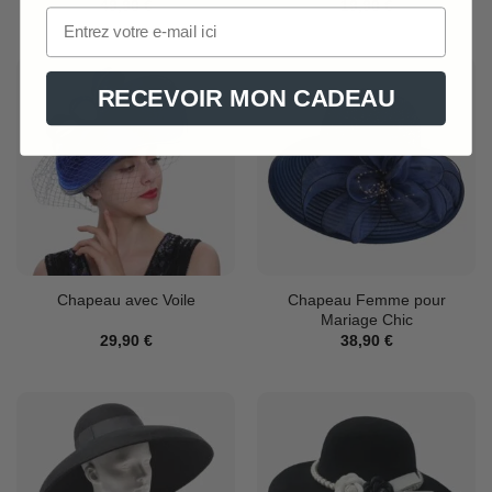
49,90
€
19,90
€
RECEVOIR MON CADEAU
Chapeau Femme pour
Chapeau avec Voile
Mariage Chic
29,90
€
38,90
€