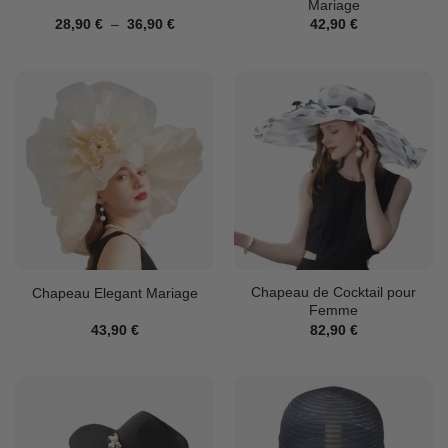
Mariage
Plage
28,90
€
–
36,90
€
42,90
€
de
prix :
28,90 €
à
36,90 €
Chapeau de Cocktail pour
Chapeau Elegant Mariage
Femme
43,90
€
82,90
€