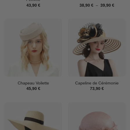
Plage
43,90
€
38,90
€
–
39,90
€
de
prix :
38,90 €
à
39,90 €
Chapeau Voilette
Capeline de Cérémonie
45,90
€
73,90
€