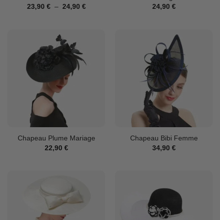
Plage
23,90
€
–
24,90
€
24,90
€
de
prix :
23,90 €
à
24,90 €
Chapeau Plume Mariage
Chapeau Bibi Femme
22,90
€
34,90
€