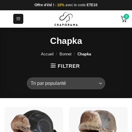
Passer
Offre d'été !
- 10%
avec le code
ETE10
au
0
contenu
Chapka
Accueil
/
Bonnet
/
Chapka
FILTRER