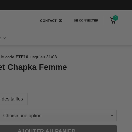
0
CONTACT
SE CONNECTER
E
 le code
ETE10
jusqu'au 31/08
et Chapka Femme
 des tailles
AJOUTER AU PANIER