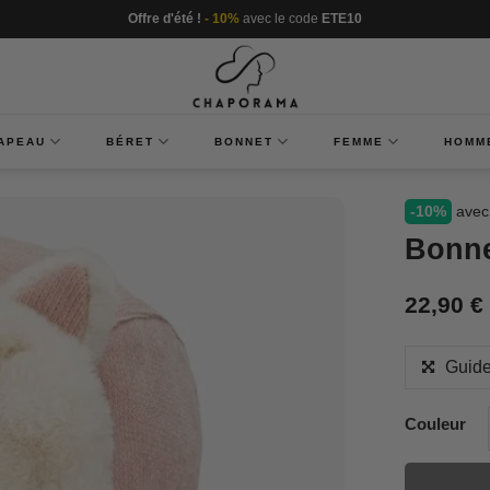
Offre d'été !
- 10%
avec le code
ETE10
APEAU
BÉRET
BONNET
FEMME
HOMM
-10%
avec
Bonn
22,90
€
Guide
Couleur