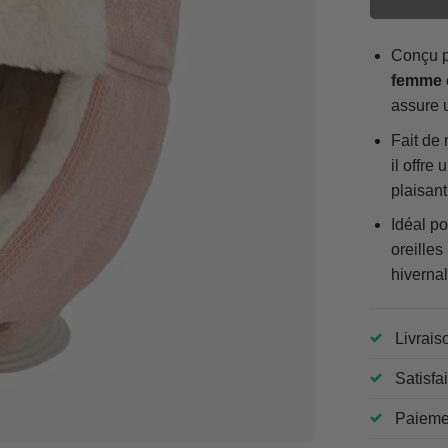
Conçu po
femme
assure u
Fait de
il offre
plaisant
Idéal po
oreilles
hivernal
Livrais
Satisfa
Paiemen