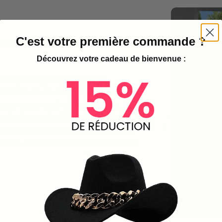
C'est votre première commande ?
 avec le Bonnet
Découvrez votre cadeau de bienvenue :
emme
pour apporter une touche
 enchanteur avec des
oreilles de chat
-vous vous promener dans les rues
e épaisse et douillette de ce bonnet.
une moutarde tendance, ce bonnet sera
hiver. Laissez la magie de l’hiver vous