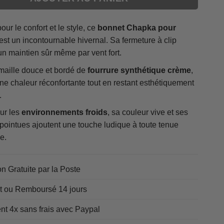
ur le confort et le style, ce
bonnet Chapka pour
est un incontournable hivernal. Sa fermeture à clip
n maintien sûr même par vent fort.
 maille douce et bordé de
fourrure synthétique crème
,
 une chaleur réconfortante tout en restant esthétiquement
.
ur les
environnements froids
, sa couleur vive et ses
 pointues ajoutent une touche ludique à toute tenue
e.
on Gratuite par la Poste
it ou Remboursé 14 jours
t 4x sans frais avec Paypal