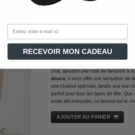
Le confort et la chale
ludique
RECEVOIR MON CADEAU
Ce
bonnet chapka pour femme
se dis
chat, ajoutant une note de fantaisie à 
douce
, il vous offre une sensation de d
une chaleur optimale, tandis que son cl
parfait pour tous les types de tête. Qu
sortie décontractée, ce bonnet est le ch
AJOUTER AU PANIER