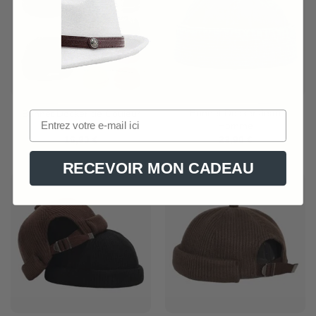
Bonnet Docker Jean
Bonnet Docker de Couleur
Homme
16,90
€
23,90
€
RECEVOIR MON CADEAU