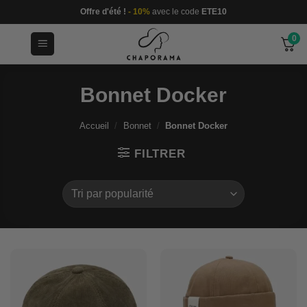
Passer
Offre d'été !
- 10%
avec le code
ETE10
au
0
contenu
Bonnet Docker
Accueil
/
Bonnet
/
Bonnet Docker
FILTRER