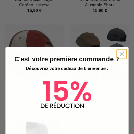
Coréen Unisexe
Ajustable Shark
15,90
€
15,90
€
C'est votre première commande ?
Découvrez votre cadeau de bienvenue :
Bonnet Docker Hiver pour
Bonnet Docker Réglable
Homme
28,90
€
18,90
€