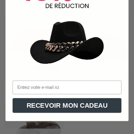
29,90
€
46,90
€
Béret en Paille
Béret Bleu
36,90
€
38,90
€
RECEVOIR MON CADEAU