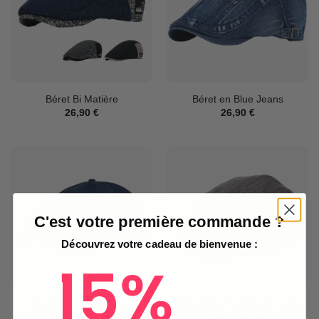
Béret Bi Matière
Béret en Blue Jeans
26,90
€
26,90
€
C'est votre première commande ?
Découvrez votre cadeau de bienvenue :
Casquette Plate Homme Lin
Béret Casquette Plate
Herringbone