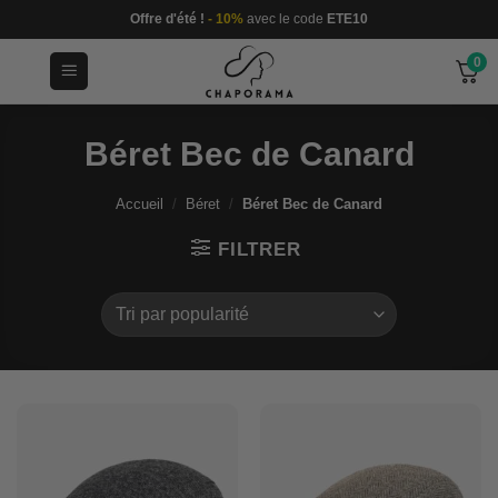
Passer
Offre d'été !
- 10%
avec le code
ETE10
au
0
contenu
Béret Bec de Canard
Accueil
/
Béret
/
Béret Bec de Canard
FILTRER