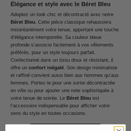
Élégance et style avec le Béret Bleu
Adoptez un look chic et décontracté avec notre
Béret Bleu
. Cette pièce classique rehaussera
instantanément votre tenue, apportant une touche
d’élégance intemporelle. Sa couleur bleue
profonde s’associe facilement à vos vêtements
préférés, pour un style toujours parfait.
Confectionné dans un tissu doux et résistant, il
offre un
confort inégalé
. Son design minimaliste
et raffiné convient aussi bien aux hommes qu’aux
femmes. Portez-le pour une sortie décontractée
en ville ou pour ajouter une note sophistiquée à
votre tenue de soirée. Le
Béret Bleu
est
l’accessoire indispensable pour afficher votre
sens du style en toutes occasions.
AJOUTER AU PANIER