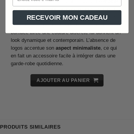
offrir un confort inégalé. Conçu dans une
matière
douce et résistante
, probablement du coton, il
RECEVOIR MON CADEAU
est idéal pour toutes les saisons. Sa silhouette
arrondie et sa partie supérieure légèrement
bombée avec une couture discrète lui donnent un
look dynamique et contemporain. L’absence de
logos accentue son
aspect minimaliste
, ce qui
en fait un accessoire facile à intégrer dans une
garde-robe quotidienne.
AJOUTER AU PANIER
PRODUITS SIMILAIRES