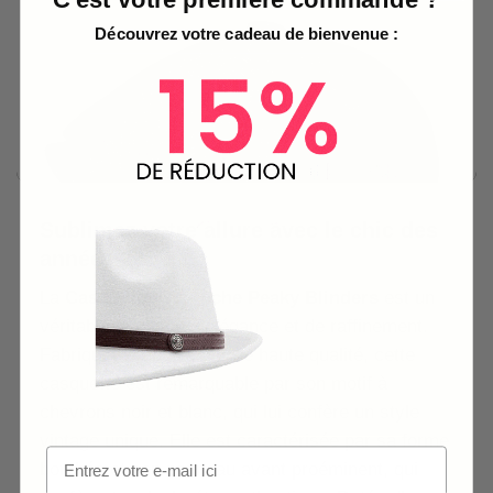
Découvrez votre cadeau de bienvenue :
Sublimez votre allure avec le chic des
années 20
La
Casquette Gavroche Peaky Blinders
est un
véritable symbole d’élégance et de raffinement.
Fabriquée en polyester de haute qualité, cette
casquette est remarquable par son motif à
chevrons noir et blanc, qui lui confère un style
vintage unique. Elle est caractérisée par sa forme
bombée et son panneau avant proéminent, qui