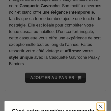
notre
Casquette Gavroche
. Son motif à chevrons
noir et blanc offre une
élégance intemporelle
,
tandis que sa forme bombée ajoute une touche de
nostalgie. Elle est idéale pour compléter votre
tenue casual ou habillée. D’un confort inégalé,
cette casquette vous offre une expérience de port
exceptionnelle tout au long de l’année. Faites
ressortir votre côté vintage et
affirmez votre
style unique
avec la Casquette Gavroche Peaky
Blinders.
AJOUTER AU PANIER
C'est votre première commande ?