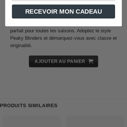
confèrent un look rétro authentique. Dotée d’une
visière rigide intégrée harmonieusement, elle offre
RECEVOIR MON CADEAU
une protection solaire efficace. Sa texture robuste
et son confort exceptionnel en font un choix
parfait pour toutes les saisons. Adoptez le style
Peaky Blinders et démarquez-vous avec classe et
originalité.
AJOUTER AU PANIER
PRODUITS SIMILAIRES