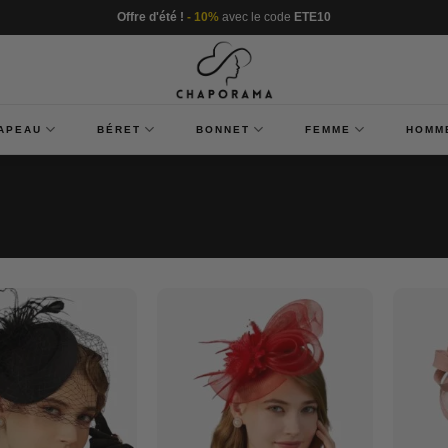
Offre d'été !
- 10%
avec le code
ETE10
APEAU
BÉRET
BONNET
FEMME
HOMM