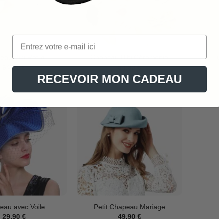
eau Bibi Retro
Chapeau Bibi Céremonie
64,90
€
54,90
€
RECEVOIR MON CADEAU
eau avec Voile
Petit Chapeau Mariage
29,90
€
49,90
€