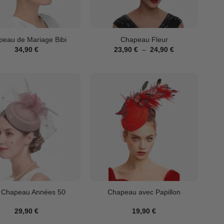
peau de Mariage Bibi
Chapeau Fleur
Plage
34,90
€
23,90
€
–
24,90
€
de
prix :
23,90 €
à
24,90 €
i Chapeau Années 50
Chapeau avec Papillon
29,90
€
19,90
€