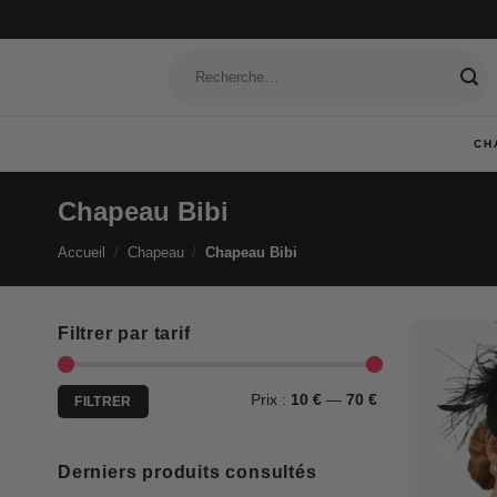
Passer
au
Recherche
contenu
pour :
CH
Chapeau Bibi
Accueil
/
Chapeau
/
Chapeau Bibi
Filtrer par tarif
Prix
Prix
Prix :
10 €
—
70 €
FILTRER
min
max
Derniers produits consultés