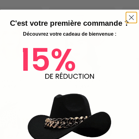
C'est votre première commande ?
Découvrez votre cadeau de bienvenue :
peau Voilette
Chapeau Voilette Année 50
Bi
45,90
€
38,90
€