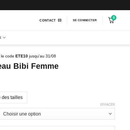
0
CONTACT
SE CONNECTER
E
 le code
ETE10
jusqu'au 31/08
au Bibi Femme
 des tailles
EFFACER