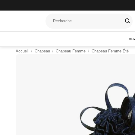
Passer
au
Recherche
contenu
pour :
CH
Accueil
/
Chapeau
/
Chapeau Femme
/
Chapeau Femme Été