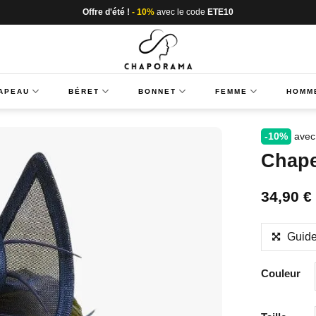
Offre d'été !
- 10%
avec le code
ETE10
APEAU
BÉRET
BONNET
FEMME
HOMM
-10%
avec
Chape
34,90
€
Guide
Couleur