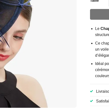
Taille
Le
Cha
structu
Ce chap
un voile
d’éléga
Idéal p
cérémoni
couleurs
Livrais
Satisfa