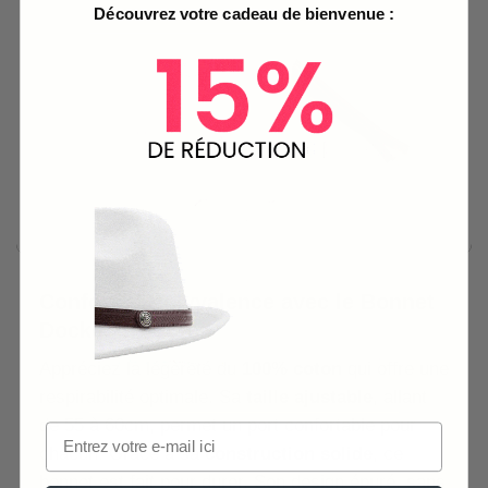
Découvrez votre cadeau de bienvenue :
Confort et polyvalence avec le Bonnet
Docker en Coton
Appréciez la légèreté du
100% coton
qui offre une
respirabilité optimale. Sa
taille ajustable
, allant
de 55 à 60cm, permet un port confortable pour
chacun. Grâce à sa
construction solide
, ce
bonnet est fait pour durer. Son design épuré, sans