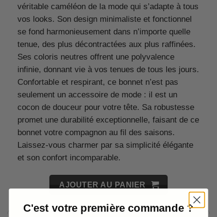
véritable caméléon de la mode qui s’adapte à tous
vos looks. Son design minimaliste et fonctionnel
se fond harmonieusement dans n’importe quelle
tenue, des plus décontractées aux plus raffinées.
Ses coloris neutres offrent une polyvalence
infinie, donnant vie à vos tenues de tous les jours.
Confortable et respirant, ce bonnet n’est pas
seulement un accessoire de mode : il est un
cocon de douceur pour votre tête. Sa robustesse
promet une durabilité exceptionnelle, faisant de ce
bonnet votre compagnon au fil des saisons.
Laissez-vous charmer par sa simplicité élégante
et son confort incomparable.
AJOUTER AU PANIER
C'est votre première commande ?