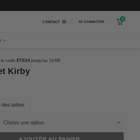
0
CONTACT
SE CONNECTER
E
 le code
ETE10
jusqu'au 31/08
t Kirby
 des tailles
AJOUTER AU PANIER