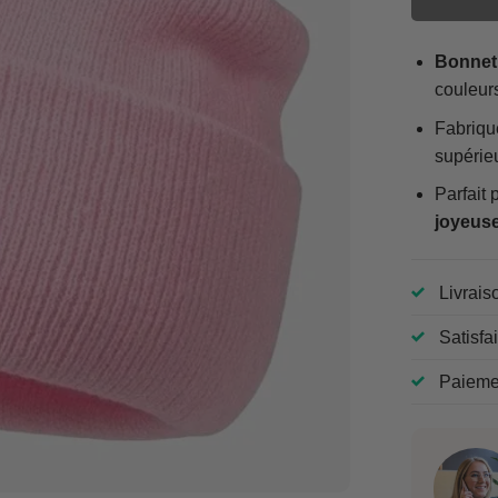
Bonnet
couleurs
Fabriqué
supérieu
Parfait
joyeus
Livrais
Satisfa
Paiemen