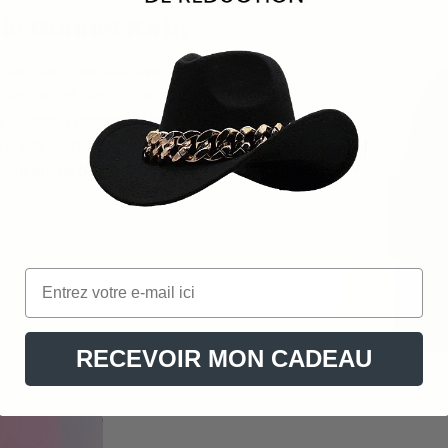
 le Bonnet Kirby
rde-robe hivernale avec le Bonnet
r et confort, tandis que son design
 le rose, l’orange ou le vert lime, ce
r
à vos journées d’hiver, mais aussi une
ein air, ce bonnet est un joyau qui
RECEVOIR MON CADEAU