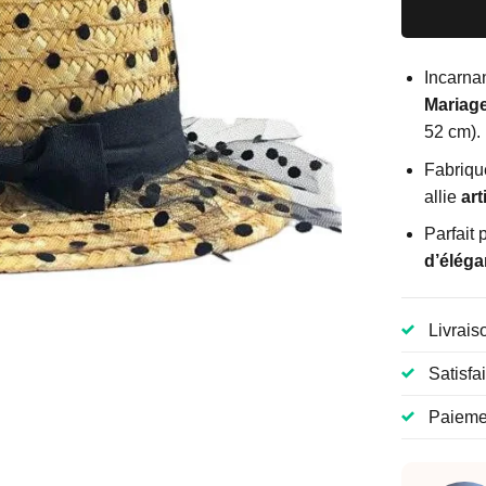
Incarnan
Mariag
52 cm).
Fabriqu
allie
art
Parfait
d’élég
Livrais
Satisfa
Paiemen