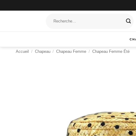
Passer
au
Recherche
contenu
pour :
CH
Accueil
/
Chapeau
/
Chapeau Femme
/
Chapeau Femme Été