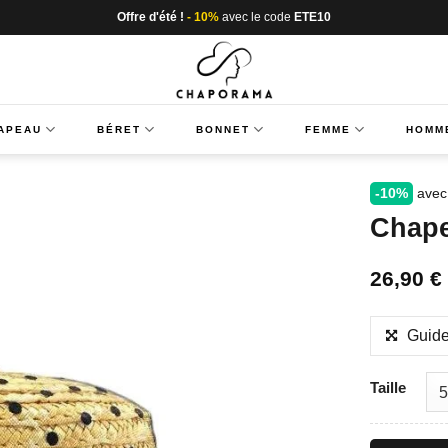
Offre d'été !
- 10%
avec le code
ETE10
APEAU
BÉRET
BONNET
FEMME
HOMM
-10%
avec
Chape
26,90
€
Guide
Taille