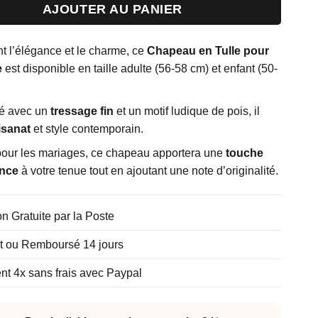
AJOUTER AU PANIER
t l’élégance et le charme, ce
Chapeau en Tulle pour
e
est disponible en taille adulte (56-58 cm) et enfant (50-
é avec un
tressage fin
et un motif ludique de pois, il
isanat
et style contemporain.
 pour les mariages, ce chapeau apportera une
touche
ance
à votre tenue tout en ajoutant une note d’originalité.
on Gratuite par la Poste
it ou Remboursé 14 jours
t 4x sans frais avec Paypal