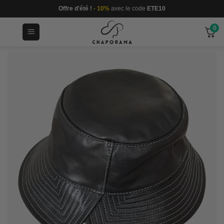
Passer
Offre d'été !
- 10%
avec le code
ETE10
au
0
contenu