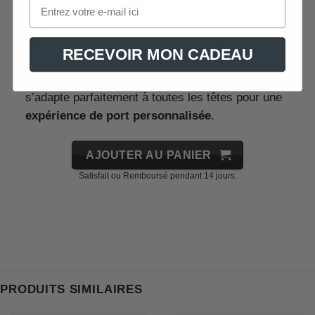
ajoutant une touche esthétique distinctive. Avec
une
profondeur de chapeau d’environ 9,5cm
et
une largeur de bord d’environ 6,5cm, il offre un
RECEVOIR MON CADEAU
confort optimal pour une utilisation quotidienne.
Disponible en trois tailles, L, XL et XXL, il
s’adapte parfaitement à toutes les têtes pour une
expérience de port personnalisée
.
AJOUTER AU PANIER
Satisfait ou Remboursé pendant 14 jours.
PRODUITS SIMILAIRES