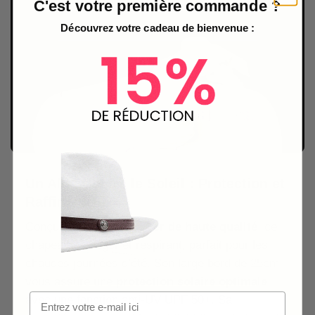
C'est votre première commande ?
Découvrez votre cadeau de bienvenue :
Un Allié Contre le Soleil : Protection et
Raffinement
Conçu en
paille de papier de haute qualité
, ce
chapeau est léger et respirant, parfait pour les
chaudes journées d’été. Son large bord de 25cm
vous assure une
protection solaire optimale
,
avec une fonction anti-UV UPF 50+. Sa