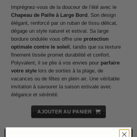
Imprégnez-vous de la douceur de l’été avec le
Chapeau de Paille à Large Bord
. Son design
élégant, renforcé par un ruban de tissu délicat,
dégage un style naturel et estival. Sa large
bordure ondulée vous offre une
protection
optimale contre le soleil
, tandis que sa texture
finement tissée promet durabilité et confort.
Polyvalent, il se plie à vos envies pour
parfaire
votre style
lors de sorties à la plage, de
vacances ou de fêtes en plein air. Une véritable
invitation à savourer la saison estivale avec
élégance et sérénité.
AJOUTER AU PANIER