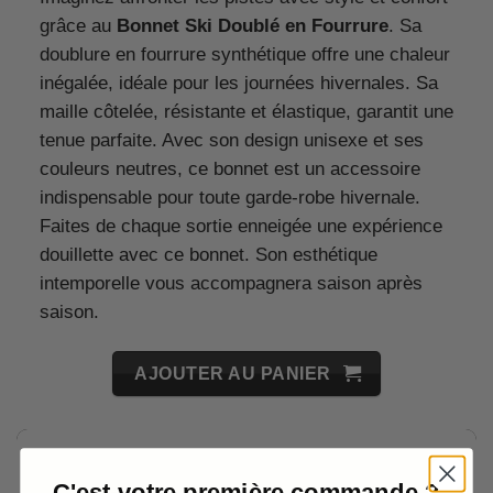
grâce au
Bonnet Ski Doublé en Fourrure
. Sa
doublure en fourrure synthétique offre une chaleur
inégalée, idéale pour les journées hivernales. Sa
maille côtelée, résistante et élastique, garantit une
tenue parfaite. Avec son design unisexe et ses
couleurs neutres, ce bonnet est un accessoire
indispensable pour toute garde-robe hivernale.
Faites de chaque sortie enneigée une expérience
douillette avec ce bonnet. Son esthétique
intemporelle vous accompagnera saison après
saison.
AJOUTER AU PANIER
C'est votre première commande ?