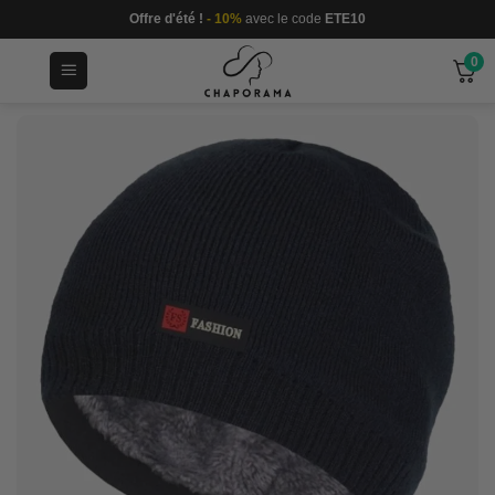
Passer
Offre d'été !
- 10%
avec le code
ETE10
au
0
contenu