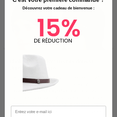
Découvrez votre cadeau de bienvenue :
Chaleur et Confort Réunis dans un
Unique Accessoire
Conçu en
acrylique
robuste, ce bonnet de ski
vous promet une durabilité exceptionnelle. Sa
doublure en
fourrure synthétique
vous assure
une chaleur optimale, même dans les conditions
les plus rudes. Facile à porter, il possède une
taille unique, ajustable de 54 à 60 cm, s’adaptant