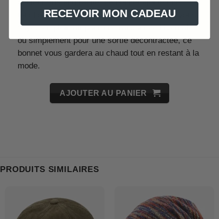
couleur gris anthracite, ce bonnet ajoute une
RECEVOIR MON CADEAU
touche de sophistication à toute tenue. Que vous
soyez en plein air pour une randonnée hivernale
ou simplement pour une sortie décontractée, ce
bonnet vous gardera au chaud tout en restant à la
mode.
AJOUTER AU PANIER
PRODUITS SIMILAIRES