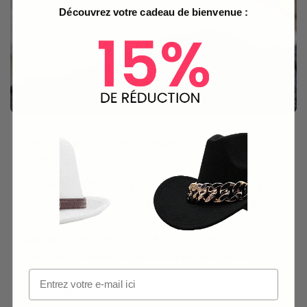
Découvrez votre cadeau de bienvenue :
La chaleur sophistiquée du gris
anthracite
Le
confort ultime
rencontre le
style intemporel
avec ce bonnet baggy plissé. Fabriqué à partir de
coton de haute qualité, ce couvre-chef promet une
durabilité exceptionnelle
et une douceur
inégalée. La texture plissée offre un look unique,
tandis que sa forme baggy assure un ajustement
confortable pour toute taille de tête. Avec sa