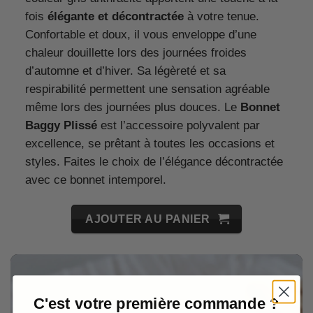
fois
élégante et décontractée
à votre tenue.
Confortable et doux, il vous enveloppe d’une
chaleur douillette lors des journées froides
d’automne et d’hiver. Sa légèreté et sa
respirabilité permettent une sensation agréable
même lors des journées plus douces. Le
Bonnet
Baggy Plissé
est l’accessoire polyvalent par
excellence, se prêtant à toutes les occasions et
styles. Faites le choix de l’élégance décontractée
avec ce bonnet intemporel.
AJOUTER AU PANIER
C'est votre première commande ?