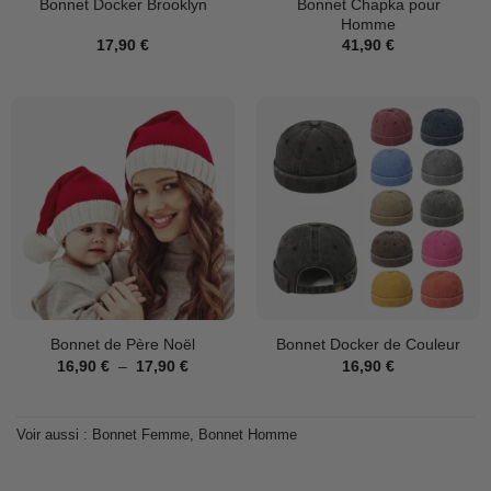
Bonnet Chapka pour
Bonnet Docker Brooklyn
Homme
17,90
€
41,90
€
Bonnet de Père Noël
Bonnet Docker de Couleur
Plage
16,90
€
–
17,90
€
16,90
€
de
prix :
16,90 €
à
Voir aussi :
Bonnet Femme
,
Bonnet Homme
17,90 €