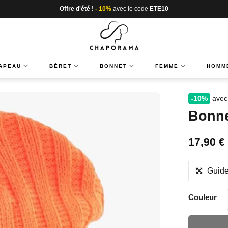
Offre d'été !
- 10%
avec le code
ETE10
APEAU
BÉRET
BONNET
FEMME
HOMM
-10%
avec
Bonne
17,90
€
Guide
Couleur