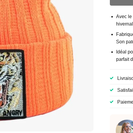
Avec le
hivernal
Fabriqu
Son pat
Idéal p
parfait 
Livrais
Satisfa
Paiemen