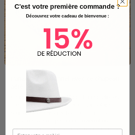
C'est votre première commande ?
Découvrez votre cadeau de bienvenue :
Panache fonctionnel avec ce chapeau
aéré
Ce
chapeau de paille raffia
de haute qualité est
conçu pour vous offrir une protection solaire
optimale avec son large bord de 12 cm. Sa
conception ajourée permet une
respiration
optimale
, apportant légèreté et fraîcheur lors de