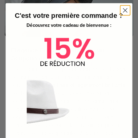
C'est votre première commande ?
Découvrez votre cadeau de bienvenue :
Élégance Fonctionnelle avec un
Soupçon de Luxe
Conçu pour le printemps et l’automne, ce chapeau
se distingue par sa matière en cuir véritable,
offrant une
surface lisse et légèrement brillante
.
Les bords arrondis et la calotte légèrement
bombée apportent une touche de sophistication,
tandis que la couleur noire solide assure une
polyvalence inégalée. Les coutures discrètes
mais soignées ajoutent à la durabilité du produit,
tandis que la taille ajustable (55-60cm) garantit un