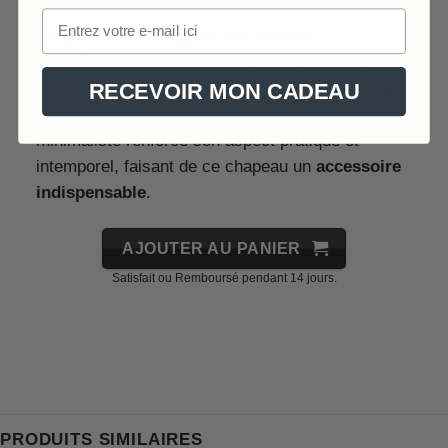
ajustement confortable pour toutes
. La
doublure en coton ajoute une couche
supplémentaire de confort, faisant de ce chapeau
RECEVOIR MON CADEAU
un choix idéal pour une utilisation quotidienne ou
pour des occasions plus habillées. Son design
minimaliste renforce son aspect pratique et
intemporel, faisant de ce chapeau un
accessoire
indispensable
.
AJOUTER AU PANIER
Satisfait ou Remboursé pendant 14 jours.
PRODUITS SIMILAIRES