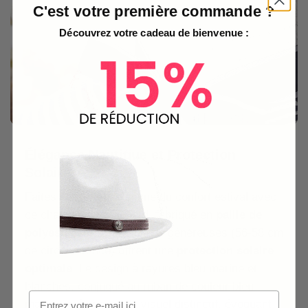
C'est votre première commande ?
Découvrez votre cadeau de bienvenue :
Élégance Nautique et Protection
Solaire
Faites l’expérience ultime du confort estival avec
ce chapeau à large bord, fabriqué en
paille de
polyester
. Ses dimensions généreuses (56-58 cm
de circonférence) offrent une
protection solaire
optimale
. Le design à rayures bleu marine et
blanches, conjugué au ruban de couleur bleu
marine, crée un rendu visuel distinctif, évoquant