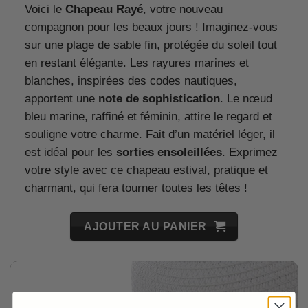
Voici le
Chapeau Rayé
, votre nouveau
compagnon pour les beaux jours ! Imaginez-vous
sur une plage de sable fin, protégée du soleil tout
en restant élégante. Les rayures marines et
blanches, inspirées des codes nautiques,
apportent une
note de sophistication
. Le nœud
bleu marine, raffiné et féminin, attire le regard et
souligne votre charme. Fait d’un matériel léger, il
est idéal pour les
sorties ensoleillées
. Exprimez
votre style avec ce chapeau estival, pratique et
charmant, qui fera tourner toutes les têtes !
AJOUTER AU PANIER