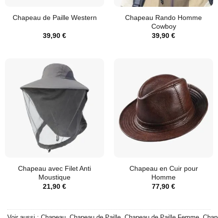
Chapeau Rando Homme
Chapeau de Paille Western
Cowboy
39,90
€
39,90
€
Chapeau avec Filet Anti
Chapeau en Cuir pour
Moustique
Homme
21,90
€
77,90
€
Voir aussi :
Chapeau
,
Chapeau de Paille
,
Chapeau de Paille Femme
,
Chap