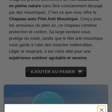
en pleine nature
sans être constamment dérangé
par des moustiques. C’est ce que vous offre le
Chapeau avec Filet Anti Moustique
. Conçu pour
les amoureux du plein air, ce chapeau combine
protection et confort. Sa large bordure vous
protège du soleil, tandis que le filet anti-moustique
vous garde à l’abri des insectes indésirables.
Léger et respirant, il est votre allié pour une
expérience outdoor agréable et sereine
.
AJOUTER AU PANIER