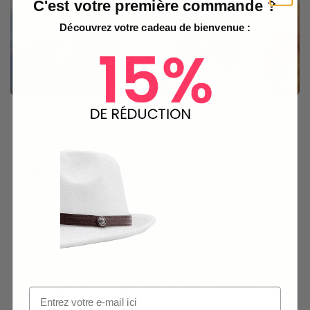
C'est votre première commande ?
Découvrez votre cadeau de bienvenue :
Pratique et Élégant: Protection
Optimale et Confort Absolu
Appréciez le
tissu en polyester
de ce chapeau, à
la fois léger et respirant, idéal pour les journées
chaudes. Son
large bord de 12,5 cm
assure une
protection efficace contre les rayons du soleil. La
taille réglable de 56 à 60 cm permet un
ajustement parfait à chaque tête. Le véritable
atout de ce chapeau est son
filet anti-
moustique
, en maille fine et descendante