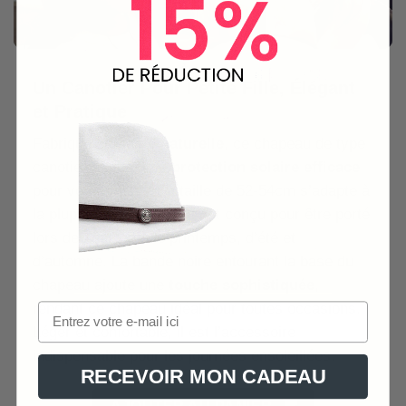
Un Canotier Pour Petite Fille, Élégant
et Pratique
Fabriqué en
paille naturelle
, ce chapeau de type
canotier assure une
protection solaire efficace
pour votre enfant. Sa taille de 52-54cm s’adapte à
la plupart des fillettes. Il est conçu pour être porté
lors des saisons de printemps, d’été et
d’automne. La bande noire entourant la base du
chapeau ajoute une
touche sophistiquée
,
rendant ce chapeau idéal pour toutes occasions.
Léger et confortable, il est l’accessoire
indispensable pour les journées ensoleillées.
RECEVOIR MON CADEAU
AJOUTER AU PANIER