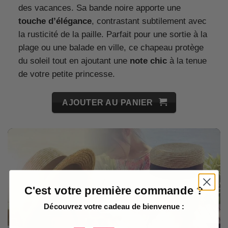
des vacances. Sa bande noire apporte une
touche d’élégance
, contrastant subtilement avec
la rusticité de la paille. Parfait pour une sortie à la
plage ou une balade en ville, ce chapeau protège
du soleil tout en ajoutant une
note chic
à la tenue
de votre petite princesse.
AJOUTER AU PANIER
C'est votre première commande ?
Découvrez votre cadeau de bienvenue :