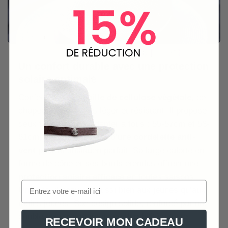
Un confort durable avec une protection
solaire optimale
Confectionné en
paille de cellulose végétale
, ce
chapeau est à la fois léger et résistant. Il propose
deux tailles pour s’adapter à tous : 55-57cm et 58-
61cm, chacune équipée d’une
cordelette anti-
vent
pour un maintien parfait. Sa large calotte en
forme de cône et ses bords étendus offrent une
protection solaire efficace
en toutes saisons.
Unisexe, il convient aussi bien aux jeunes qu’aux
moins jeunes. Son design solide, renforcé par une
double couture, promet une durabilité à toute
RECEVOIR MON CADEAU