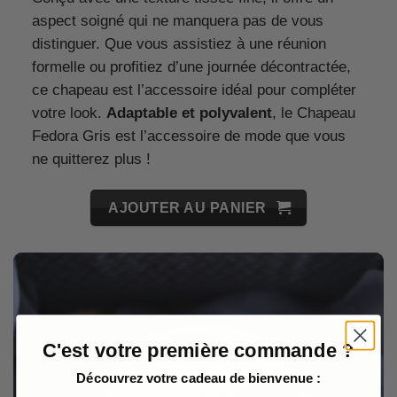
aspect soigné qui ne manquera pas de vous
distinguer. Que vous assistiez à une réunion
formelle ou profitiez d’une journée décontractée,
ce chapeau est l’accessoire idéal pour compléter
votre look.
Adaptable et polyvalent
, le Chapeau
Fedora Gris est l’accessoire de mode que vous
ne quitterez plus !
AJOUTER AU PANIER
C'est votre première commande ?
Découvrez votre cadeau de bienvenue :