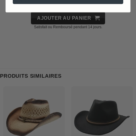
épreuve.
AJOUTER AU PANIER
Satisfait ou Remboursé pendant 14 jours.
PRODUITS SIMILAIRES