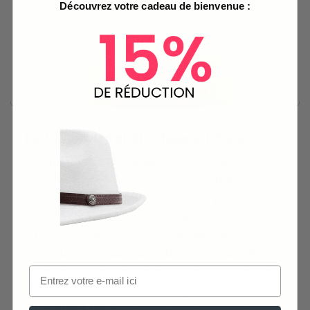
Découvrez votre cadeau de bienvenue :
Le Chic Naturel du Chapeau Tissé
Le
Chapeau Avec Corde
est une fusion de
confort et d’élégance. Sa matière en paille offre
une
respirabilité optimale
, parfaite pour les
saisons chaudes. Son design ajouré assure une
circulation d’air efficace, évitant ainsi la
surchauffe. Son large bord protège efficacement
contre les rayons du soleil. La corde tressée, en
plus d’être un détail charmant, permet un
ajustement personnalisé
. Son style polyvalent