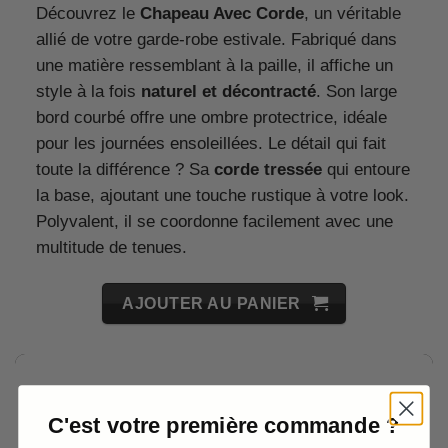
Découvrez le
Chapeau Avec Corde
, un véritable
allié de votre garde-robe estivale. Fabriqué dans
une matière ressemblant à la paille, il affiche un
style à la fois
naturel et décontracté
. Son large
bord courbé offre une ombre protectrice, idéale
pour les journées ensoleillées. Le détail qui fait
toute la différence ? Sa
corde tressée
qui entoure
la base, ajoutant une touche rustique à votre look.
Polyvalent, il se coordonne facilement avec une
multitude de tenues.
AJOUTER AU PANIER
C'est votre première commande ?