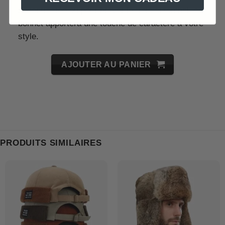
décontractée ou pour braver le froid automnal, ce
bonnet apportera une touche de caractère à votre
style.
AJOUTER AU PANIER
PRODUITS SIMILAIRES