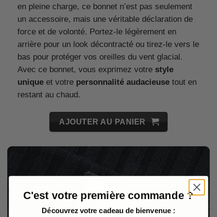
en pleine charge, ce bonnet n’est pas seulement
un accessoire, mais une véritable déclaration de
force et de volonté. Portez-le légèrement en
arrière pour un look décontracté ou tirez-le vers le
bas pour protéger vos oreilles du vent glacial.
Avec ce bonnet, vous exprimez votre
style
unique
et votre
personnalité audacieuse
tout en
restant au chaud.
AJOUTER AU PANIER
C'est votre première commande ?
Découvrez votre cadeau de bienvenue :