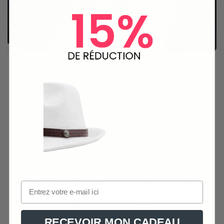
Un couvre-chef audacieux pour les
esprits intrépides
Conçu en
POLYESTER et Acrylique
, ce bonnet
offre une durabilité remarquable et une souplesse
confortable. Sa texture côtelée verticale procure
une sensation douce et agréable au toucher.
L’écusson carré cousu en façade représente un
taureau dynamique, ajoutant une
touche
stylistique audacieuse
à votre tenue. Avec une
circonférence de tête adaptable de 55-59cm, ce
bonnet est
parfaitement ajustable
pour un port
RECEVOIR MON CADEAU
confortable. Que vous l’adoptiez pour une sortie