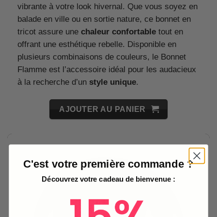
vibrante à votre look hivernal. Que vous soyez en
balade en ville ou en sortie nature, ce bonnet en
tricot assure une
chaleur confortable
tout en
offrant une esthétique rebelle. Disponible en
plusieurs combinaisons de couleurs, le Bonnet
Flamme est l’accessoire idéal pour les audacieux
à la recherche d’un
style unique
.
AJOUTER AU PANIER
C'est votre première commande ?
Découvrez votre cadeau de bienvenue :