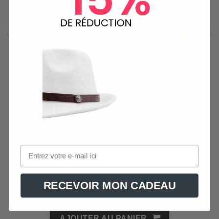
Embrasez l’hiver avec audace !
Conçu pour faire tourner les têtes, ce bonnet en
acrylique tricoté
est orné de motifs de flammes
audacieux. Il présente une
coupe ajustée
, offrant
un confort optimal tout en gardant votre tête bien
au chaud en hiver. Facile à porter, son bord roulé
offre un ajustement personnalisable. Disponible
en quatre couleurs éclatantes, ce bonnet est idéal
pour les sorties en plein air. Son design
novateur
et stylé en fait une pièce unique qui ne manquera
RECEVOIR MON CADEAU
pas de faire sensation.
AJOUTER AU PANIER