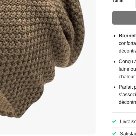
Taille
Bonnet
conforta
décontr
Conçu a
laine ou
chaleur
Parfait 
s’associ
décontra
Livrais
Satisfa