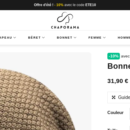
Offre d'été !
- 10%
avec le code
ETE10
APEAU
BÉRET
BONNET
FEMME
HOMM
-10%
avec
Bonn
31,90
€
Guide
Couleur