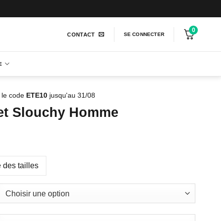
0
CONTACT
SE CONNECTER
E
 le code
ETE10
jusqu'au 31/08
et Slouchy Homme
 des tailles