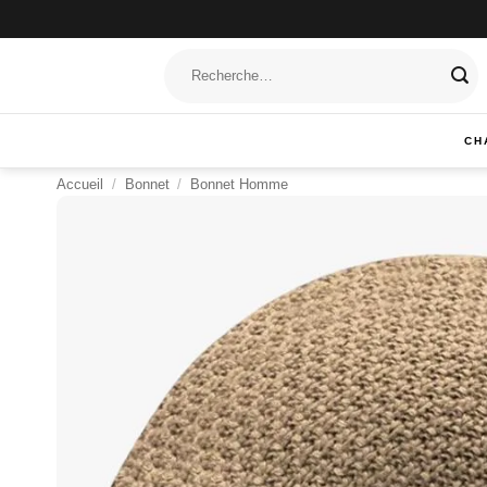
Passer
au
Recherche
contenu
pour :
CH
Accueil
/
Bonnet
/
Bonnet Homme