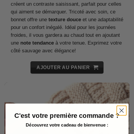
créent un contraste saisissant, parfait pour celles
qui aiment se démarquer. Tricoté avec soin, ce
bonnet offre une
texture douce
et une adaptabilité
pour un confort inégalé. Idéal pour les journées
froides, il vous gardera au chaud tout en ajoutant
une
note tendance
à votre tenue. Exprimez votre
côté sauvage avec élégance!
AJOUTER AU PANIER
C'est votre première commande ?
Découvrez votre cadeau de bienvenue :