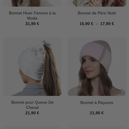
Bonnet Hiver Femme à la
Bonnet de Père Noël
Mode
Plage
31,90
€
16,90
€
–
17,90
€
de
prix :
16,90 €
à
17,90 €
Bonnet pour Queue De
Bonnet à Rayures
Cheval
21,90
€
21,90
€