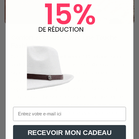
Confort et Chaleur avec une Touche
Fashion
Notre
Bonnet Femme Léopard Bicolore
est un
véritable accessoire de mode qui allie praticité et
style. Ce bonnet, confectionné en acrylique doux,
est idéal pour les saisons froides grâce à sa
capacité à maintenir la chaleur. Il est doté d’un
motif léopard bicolore audacieux, parfaitement en
phase avec les dernières tendances. Ses motifs
en relief et sa bordure côtelée ajoutent une touche
d’originalité, tandis que sa taille adaptable
convient à toutes. Portez-le pour un look
RECEVOIR MON CADEAU
décontracté ou pour ajouter une note