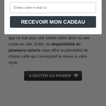
permet un ajustement confortable pour tous. Son
design multicouche et son style dome ajoutent
une note de fantaisie à votre tenue. L’association
de couleurs vives et contrastées en patchwork la
RECEVOIR MON CADEAU
rend unique. De plus, sa
fonction multifonction
vous permet de l’adapter à toutes les occasions,
que ce soit pour une soirée entre amis ou une
sortie en ville. Enfin, sa
disponibilité en
plusieurs coloris
vous offre la possibilité de
choisir celle qui correspond le mieux à votre
style.
AJOUTER AU PANIER