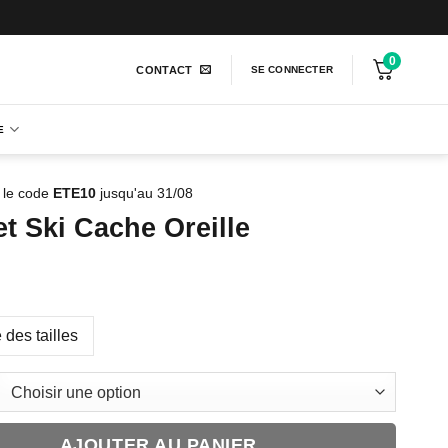
0
CONTACT
SE CONNECTER
E
 le code
ETE10
jusqu'au 31/08
t Ski Cache Oreille
 des tailles
AJOUTER AU PANIER