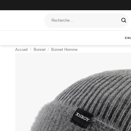
Passer
au
Recherche
contenu
pour :
CH
Accueil
/
Bonnet
/
Bonnet Homme