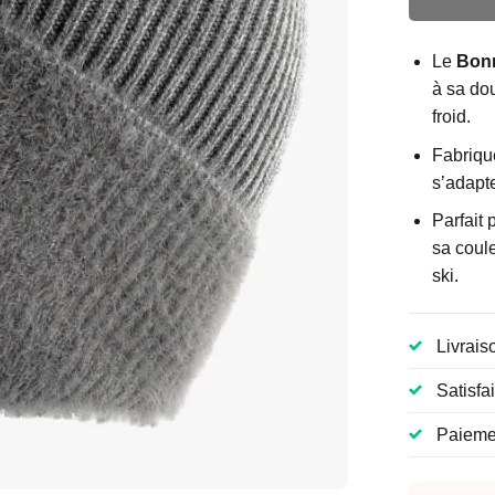
Le
Bonn
à sa do
froid.
Fabriqué
s’adapte
Parfait 
sa coul
ski.
Livrais
Satisfa
Paiemen