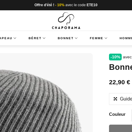
Offre d'été !
- 10%
avec le code
ETE10
APEAU
BÉRET
BONNET
FEMME
HOMM
-10%
avec
Bonne
22,90
€
Guide
Couleur