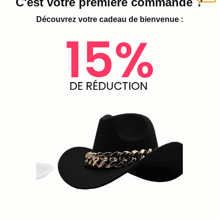
C'est votre première commande ?
Découvrez votre cadeau de bienvenue :
ION DÉTAILLÉE
CARACTÉRISTIQUES TECHNIQUES
LIVRAISON
et Motif Aigle
tif Aigle
. Son design côtelé noir offre