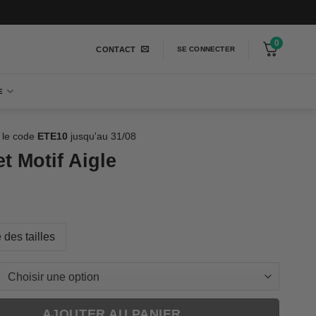
0
CONTACT
SE CONNECTER
E
 le code
ETE10
jusqu'au 31/08
t Motif Aigle
 des tailles
AJOUTER AU PANIER