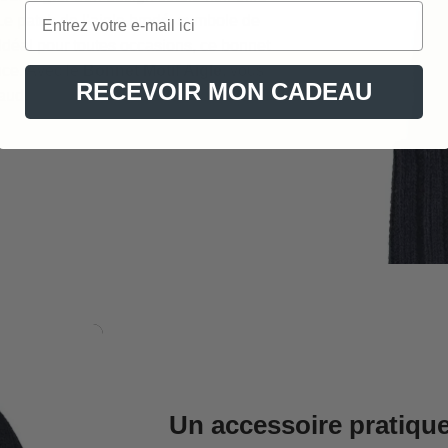
 Le patch de l’aigle brodé, symbole de
. Idéal pour toutes occasions, ce bonnet
nce. Avec le
Bonnet Motif Aigle
, vous
RECEVOIR MON CADEAU
aud.
Un accessoire pratique