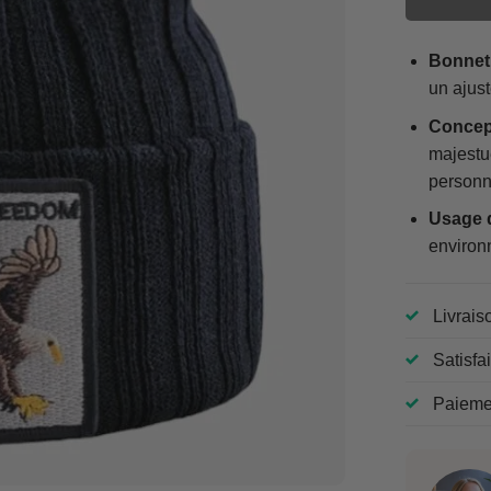
Bonnet 
un ajust
Concep
majestu
personna
Usage 
environn
Livrais
Satisfa
Paiemen