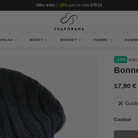
Offre d'été !
- 10%
avec le code
ETE10
APEAU
BÉRET
BONNET
FEMME
HOMM
-10%
avec
Bonne
17,90
€
Guide
Couleur