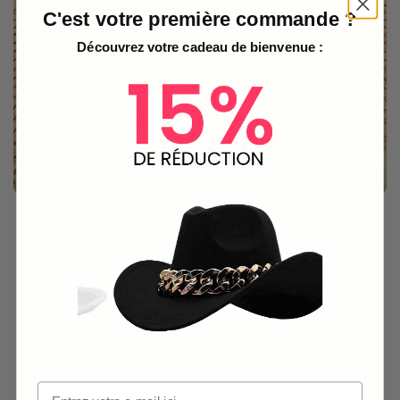
C'est votre première commande ?
Découvrez votre cadeau de bienvenue :
Élégance et confort sous le soleil
Sous son allure
classique et féminine
, ce
chapeau en paille tissée dense révèle une
construction durable et rigide. Il conserve sa
forme même en pleine chaleur estivale. Sa calotte
ronde et sa large bordure ne sont pas seulement
esthétiques, elles offrent également une