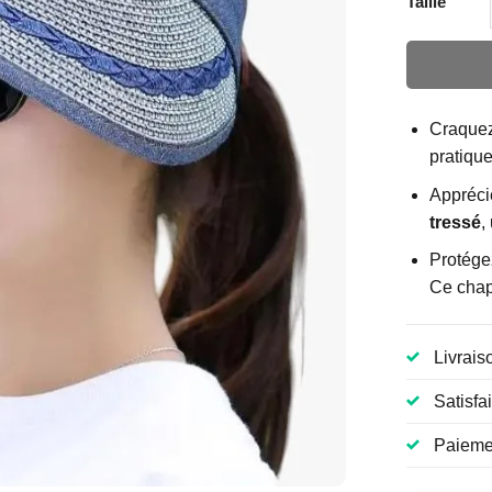
Taille
Craquez
pratique
Appréci
tressé
,
Protégez
Ce chap
Livrais
Satisfa
Paiemen