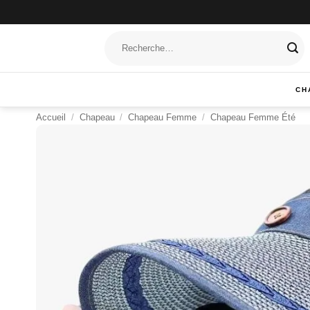
Passer
au
Recherche
contenu
pour :
CH
Accueil
/
Chapeau
/
Chapeau Femme
/
Chapeau Femme Été