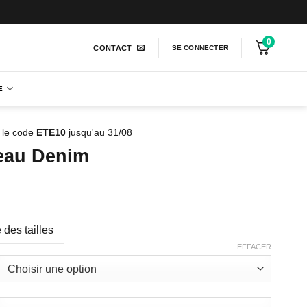
0
CONTACT
SE CONNECTER
E
 le code
ETE10
jusqu'au 31/08
eau Denim
 des tailles
EFFACER