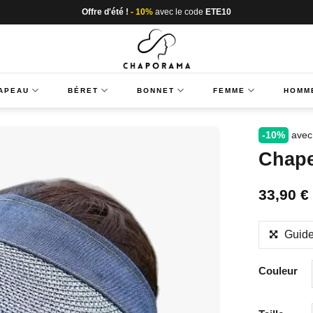
Offre d'été !
- 10%
avec le code
ETE10
APEAU
BÉRET
BONNET
FEMME
HOMM
-10%
avec
Chap
33,90
€
Guide
Couleur