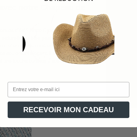
 avec notre Chapeau de
tenues d’été? Notre Chapeau de Paille
 naturelle ou bleu pastel
se marie à
 son ruban crème noué en nœud offre
as seulement élégant, il est aussi
ant une touche bohème à votre look.
RECEVOIR MON CADEAU