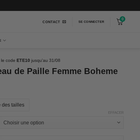
0
CONTACT
SE CONNECTER
E
 le code
ETE10
jusqu'au 31/08
au de Paille Femme Boheme
 des tailles
EFFACER