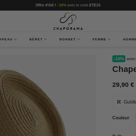
Offre d'été !
- 10%
avec le code
ETE10
APEAU
BÉRET
BONNET
FEMME
HOMM
-10%
avec
Chape
29,90
€
Guide
Couleur