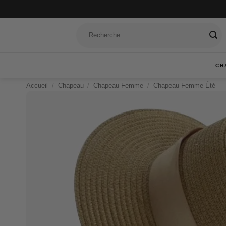
Passer
au
Recherche
contenu
pour :
CH
Accueil
/
Chapeau
/
Chapeau Femme
/
Chapeau Femme Été