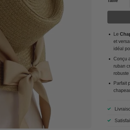
Taille
Le
Chap
et versa
idéal po
Conçu av
ruban cr
robuste 
Parfait 
chapeau
Livrais
Satisfa