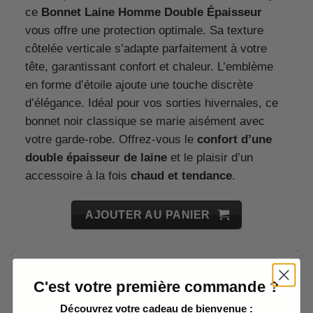
ce
Bonnet Laine Homme Double Épaisseur
vous offre une protection optimale. Sa texture
côtelée verticale s’adapte parfaitement à votre
tête, garantissant confort et chaleur. L’emblème
en forme d’étoile ajoute une touche discrète
d’élégance. Idéal pour vos sorties hivernales, ce
bonnet noir classique se marie aisément avec
votre garde-robe. Offrez-vous le
confort d’une
double épaisseur de laine
et le plaisir d’un
accessoire à la fois
chaud et tendance
.
AJOUTER AU PANIER
C'est votre première commande ?
Découvrez votre cadeau de bienvenue :