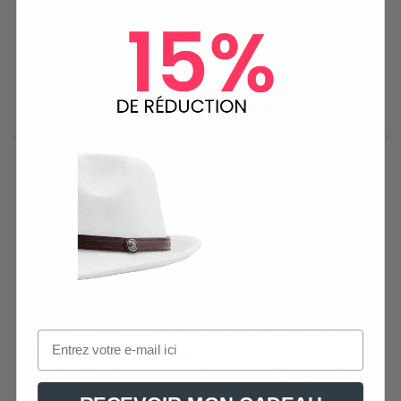
La chaleur douillette d’un écrin noir en
laine
Conçu pour braver les rigueurs de l’hiver, ce
bonnet noir en laine offre une double épaisseur en
matériaux sélectionnés : l’acrylique et le
polyester. Sa
texture côtelée verticale
apporte
élasticité pour un ajustement parfait à toutes les
têtes. L’emblème en forme d’étoile, discret mais
distinctif, rehausse son allure sobre. Son bord
replié ajoute une épaisseur supplémentaire sur les