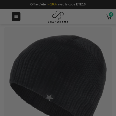
Passer
Offre d'été !
- 10%
avec le code
ETE10
au
0
contenu