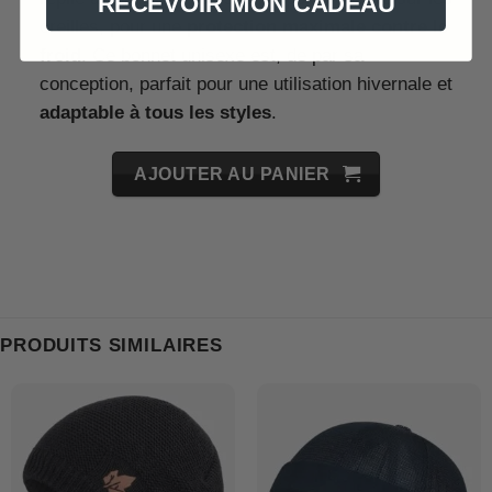
RECEVOIR MON CADEAU
oreilles, pour une
protection maximale contre le
froid
. Ce bonnet unisexe est, de par sa
conception, parfait pour une utilisation hivernale et
adaptable à tous les styles
.
AJOUTER AU PANIER
PRODUITS SIMILAIRES