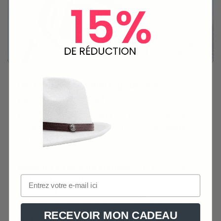
Un cocon de chaleur pour vos
aventures hivernales
Notre
cagoule en polaire
est un véritable bouclier
contre le froid. Grâce à son tissu en
polyester
extensible
, elle s’adapte à toutes les
morphologies tout en conservant sa forme. Sa
doublure en velours arctique
offre un confort
optimal, tandis que les cordons de serrage
permettent un ajustement précis pour vous
prémunir du vent et de la neige. Multi-usages, elle
RECEVOIR MON CADEAU
peut se porter en tour de cou, demi-masque ou