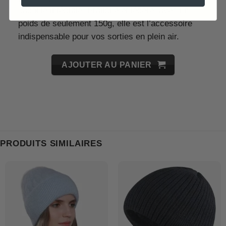
cagoule intégrale. Pratique et légère, avec un
poids de seulement 150g, elle est l’accessoire
indispensable pour vos sorties en plein air.
AJOUTER AU PANIER
PRODUITS SIMILAIRES