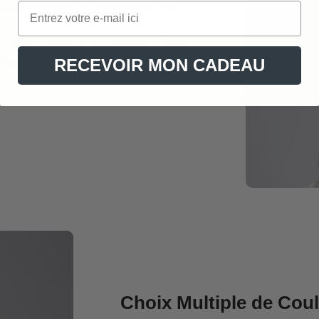
omparable
tout en restant léger. Son
 tenue. Disponible en plusieurs
us soyez classique ou moderne. Faites
RECEVOIR MON CADEAU
égante lors des journées froides. Alors,
nnet en Laine Pompon et vivez l’hiver
Choix Multiple de Coul