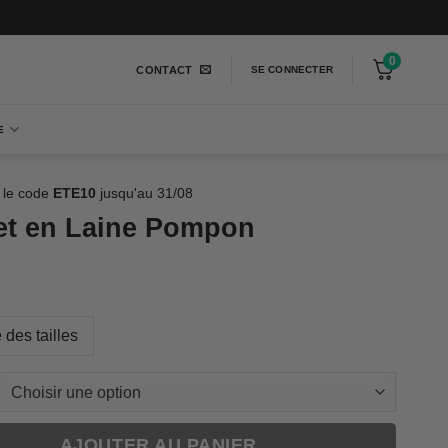
0
CONTACT
SE CONNECTER
E
 le code
ETE10
jusqu'au 31/08
t en Laine Pompon
 des tailles
AJOUTER AU PANIER