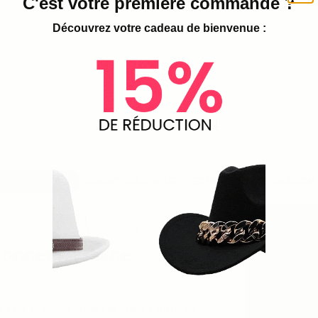
C'est votre première commande ?
Découvrez votre cadeau de bienvenue :
ION DÉTAILLÉE
CARACTÉRISTIQUES TECHNIQUES
LIVRAISON
Bonnet en Laine
 chic et confortable cet hiver. Fait dans