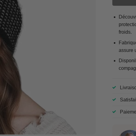
Découvr
protecti
froids.
Fabriqué
assure u
Disponi
compagn
Livrais
Satisfa
Paiemen