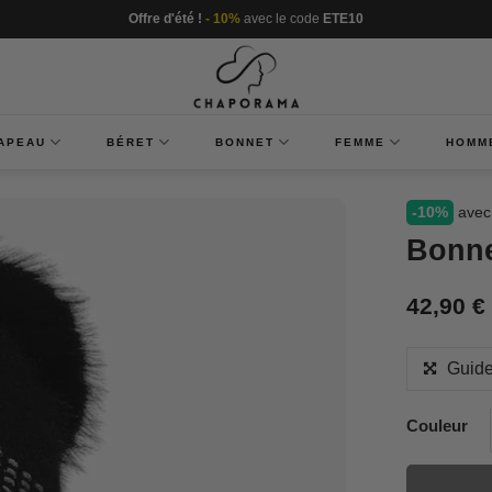
Offre d'été !
- 10%
avec le code
ETE10
APEAU
BÉRET
BONNET
FEMME
HOMM
-10%
avec
Bonne
42,90
€
Guide
Couleur