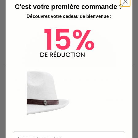
C'est votre première commande ?
Découvrez votre cadeau de bienvenue :
Le confort et la praticité incarnés par
une casquette
Conçue pour un usage quotidien, cette
casquette
Gavroche
est l’incarnation parfaite du confort et
de la praticité. Sa
matière en coton
assure une
douceur inégalée au toucher et une légèreté sur
votre tête. Son design à carreaux, en plus d’être