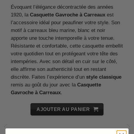
Évoquant l’élégance décontractée des années
1920, la
Casquette Gavroche à Carreaux
est
l’accessoire idéal pour peaufiner votre style. Son
motif à carreaux bleu marine, blanc et noir
apporte une touche intemporelle à votre tenue.
Résistante et confortable, cette casquette embellit
votre quotidien tout en protégeant votre tête des
intempéries. Avec son détail en cuir sur le côté,
elle affirme son authenticité tout en restant
discrète. Faites l’expérience d’un
style classique
remis au goût du jour avec la
Casquette
Gavroche à Carreaux
.
AJOUTER AU PANIER