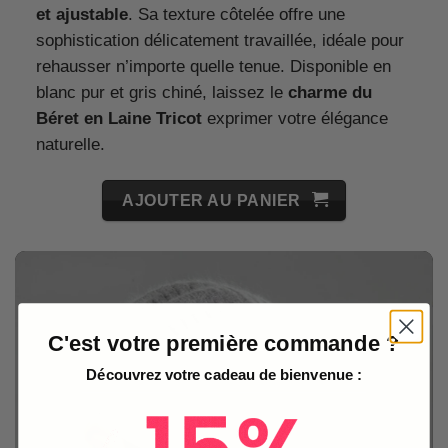
et ajustable
. Sa texture côtelée offre une
sophistication délicatement travaillée, idéale pour
rehausser n’importe quelle tenue. Disponible en
blanc pur et gris chiné, laissez le
charme du
Béret en Laine Tricot
exprimer votre élégance
naturelle.
AJOUTER AU PANIER
C'est votre première commande ?
Découvrez votre cadeau de bienvenue :