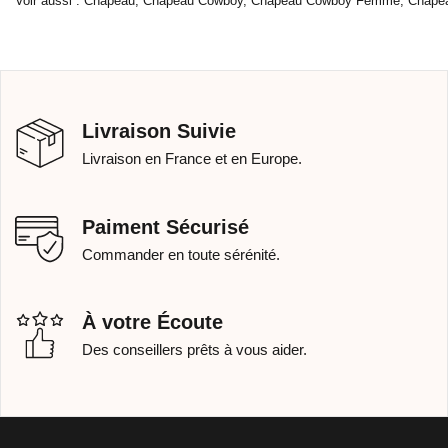
Voir aussi :
Chapeau
,
Chapeau Cowboy
,
Chapeau Cowboy Femme
,
Chape
Livraison Suivie
Livraison en France et en Europe.
Paiment Sécurisé
Commander en toute sérénité.
À votre Écoute
Des conseillers prêts à vous aider.