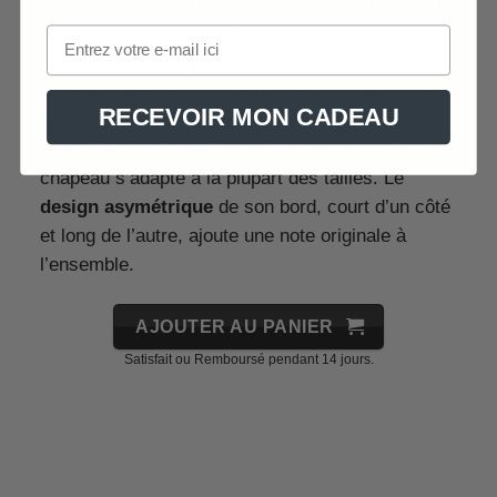
Sa forme arrondie, typique des années 1920, est
mise en valeur par une bordure modérée pour une
harmonie visuelle parfaite. La bande de velours
vert émeraude, ornée d’un nœud plat, apporte une
RECEVOIR MON CADEAU
profondeur visuelle
et une touche de féminité.
Avec une circonférence de tête de 56-58 cm, ce
chapeau s’adapte à la plupart des tailles. Le
design asymétrique
de son bord, court d’un côté
et long de l’autre, ajoute une note originale à
l’ensemble.
AJOUTER AU PANIER
Satisfait ou Remboursé pendant 14 jours.