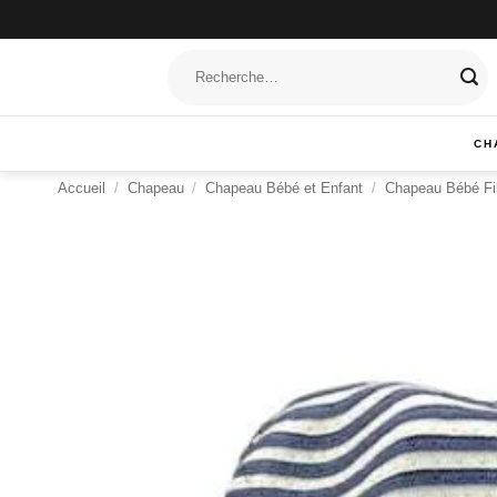
Passer
au
Recherche
contenu
pour :
CH
Accueil
/
Chapeau
/
Chapeau Bébé et Enfant
/
Chapeau Bébé Fil