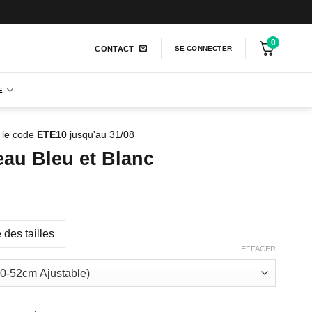
0
CONTACT
SE CONNECTER
E
 le code
ETE10
jusqu'au 31/08
au Bleu et Blanc
 des tailles
EFFACER