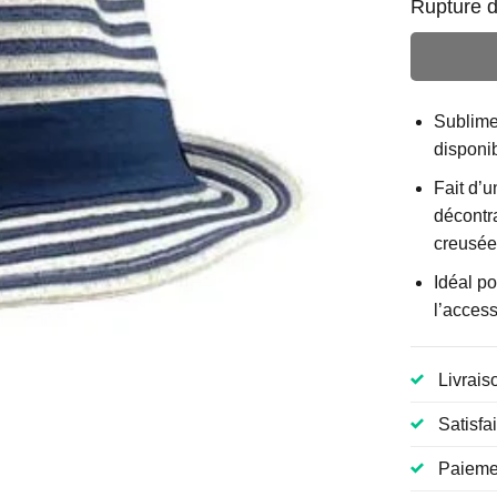
Rupture d
Sublimez
disponib
Fait d’u
décontra
creusée
Idéal p
l’access
Livrais
Satisfa
Paiemen