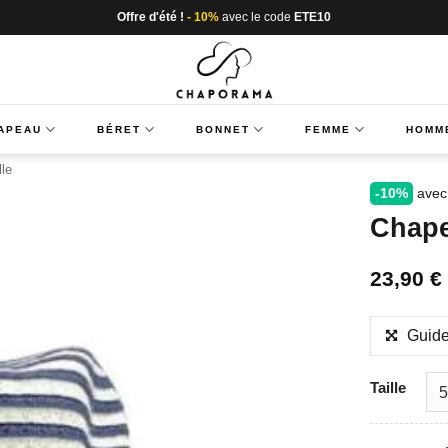
Offre d'été !
- 10%
avec le code
ETE10
APEAU
BÉRET
BONNET
FEMME
HOMM
le
-10%
avec
Chape
23,90
€
Guide
Taille