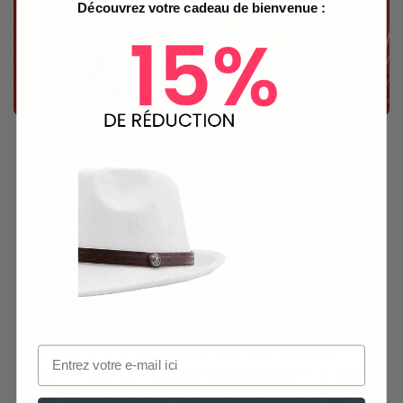
Découvrez votre cadeau de bienvenue :
Un accessoire hivernal à l’allure
audacieuse
Le
bonnet en acrylique
est une pièce essentielle
pour votre garde-robe hivernale. Grâce à sa
largeur et à sa hauteur de 20cm, ce bonnet
convient à toutes les têtes mesurant entre 50 et
59 cm. Son poids de 57g garantit un
confort
optimal
sans compromettre la chaleur. Le motif
de tête de mort est réalisé avec une broderie
plate, offrant un contraste saisissant avec le fond
noir. Conçu pour une utilisation quotidienne, ce