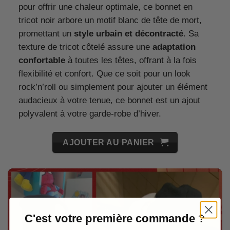
pour offrir une chaleur optimale, ce bonnet en
tricot noir arbore un motif blanc de tête de mort,
promettant un
style urbain et décontracté
. Sa
texture de tricot côtelé assure une
adaptation
confortable
à toutes les têtes, offrant à la fois
flexibilité et confort. Que ce soit pour un look
rock’n’roll ou simplement pour ajouter un élément
audacieux à votre tenue, ce bonnet est un ajout
polyvalent à votre garde-robe d’hiver.
AJOUTER AU PANIER
C'est votre première commande ?