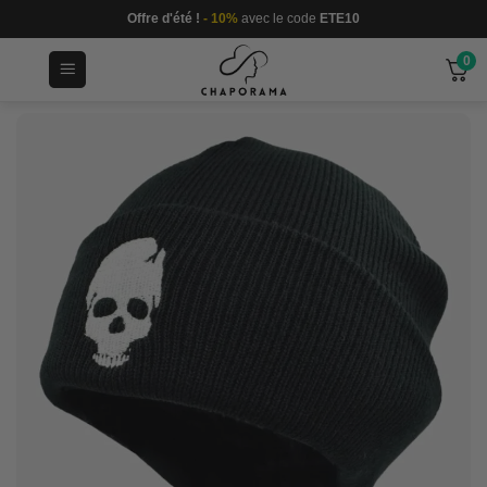
Passer
Offre d'été !
- 10%
avec le code
ETE10
au
0
contenu