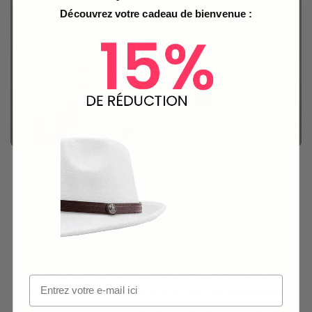
Découvrez votre cadeau de bienvenue :
Chaleur artisanale et style vif en un
seul accessoire
Notre
bonnet tricoté à texture côtelée
offre une
chaleur douillette et un style irrésistible. Conçu en
acrylique, il est à la fois
léger et résistant
, parfait
pour les sorties hivernales. Le design intégré de
la cagoule et de l’écharpe procure une
protection
supplémentaire
contre le vent et le froid. Grâce à