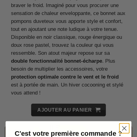
braver le froid. Imaginé pour vous procurer une
sensation de chaleur enveloppante, ce bonnet aux
pompons duveteux vous apporte style et confort,
tout en ajoutant une note ludique à votre tenue.
Disponible en noir classique, rouge énergique ou
doux rose pastel, trouvez la couleur qui vous
ressemble. Son atout majeur repose sur sa
double fonctionnalité bonnet-écharpe
. Plus
besoin de multiplier les accessoires, votre
protection optimale contre le vent et le froid
est à portée de main. Un hiver cocooning et stylé
vous attend !
AJOUTER AU PANIER
C'est votre première commande ?