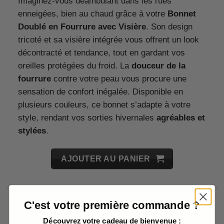
Imaginez-vous déambulant dans les rues
enneigées, bien au chaud grâce à votre
Bonnet
Doublé en Fourrure avec Visière
. Son design
tricoté et sa visière intégrée vous offrent un look
décontracté et tendance, tout en gardant vos
oreilles protégées du froid. La
douceur de la
fourrure
contre votre peau vous procure une
sensation de confort inégalée. Disponible en
plusieurs couleurs, ce bonnet s’adapte à votre
style, rendant vos sorties hivernales
agréables et
stylées
.
AJOUTER AU PANIER
C'est votre première commande ?
Découvrez votre cadeau de bienvenue :