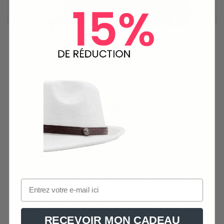
Un Classique Réinventé : La Fusion de
Tradition et de Modernité
La
couleur bicolore
de cette casquette plate
apporte une touche de modernité à son design
classique. Sa
texture tissée robuste
confère un
sentiment de durabilité tout en ajoutant du charme
à votre tenue. La bordure en simili cuir réhausse
l’aspect élégant tout en assurant une jointure
structurale solide. La visière courbée, fidèle au
style des casquettes plates, offre une protection
solaire efficace. L’ajout d’une sangle ajustable à
l’arrière permet un ajustement personnalisé pour
un confort optimal. Conçue pour être portée dans
RECEVOIR MON CADEAU
divers contextes, cette casquette est l’accessoire