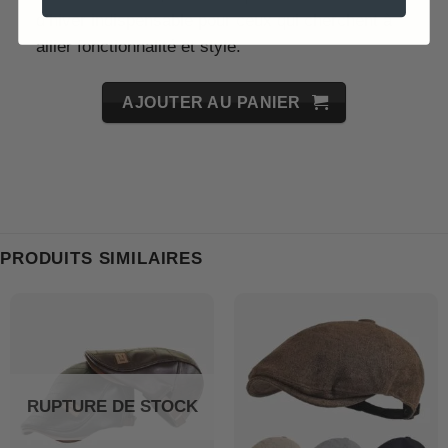
d’hiver indispensable pour ceux qui cherchent à
allier fonctionnalité et style.
AJOUTER AU PANIER
PRODUITS SIMILAIRES
RUPTURE DE STOCK