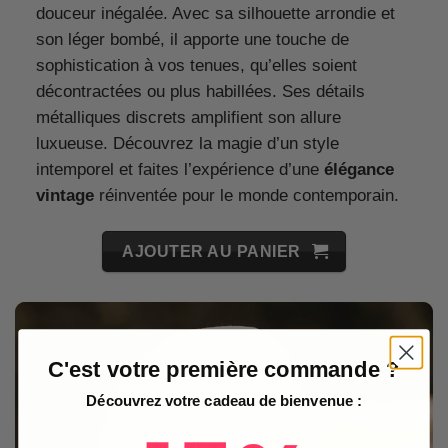
douceur inégalée. Avec sa silhouette arrondie et
son léger bombé, il apporte une touche de
sophistication à vos tenues, qu’elles soient
décontractées ou plus habillées. Ses détails
métalliques discrets amplifient son allure
luxueuse. Découvrez la magie d’un style
intemporel et faites l’expérience d’une
élégance
vintage
réinventée pour le monde contemporain.
AJOUTER AU PANIER
C'est votre première commande ?
Découvrez votre cadeau de bienvenue :